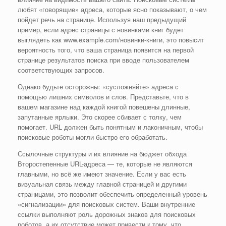
любят «говорящие» адреса, которые ясно показывают, о чем
пойдет речь на странице. Используя наш предыдущий
пример, если адрес страницы с новинками книг будет
выглядеть как www.example.com/новинки-книги, это повысит
вероятность того, что ваша страница появится на первой
странице результатов поиска при вводе пользователем
соответствующих запросов.
Однако будьте осторожны: «сусложняйте» адреса с
помощью лишних символов и слов. Представьте, что в
вашем магазине над каждой книгой повешены длинные,
запутанные ярлыки. Это скорее сбивает с толку, чем
помогает. URL должен быть понятным и лаконичным, чтобы
поисковые роботы могли быстро его обработать.
Ссылочные структуры и их влияние на бюджет обхода
Второстепенные URL-адреса — те, которые не являются
главными, но всё же имеют значение. Если у вас есть
визуальная связь между главной страницей и другими
страницами, это позволит обеспечить определенный уровень
«сигнализации» для поисковых систем. Ваши внутренние
ссылки выполняют роль дорожных знаков для поисковых
роботов, а их отсутствие может привести к тому, что